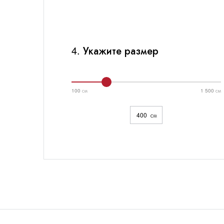
Калькулятор
Москва
, Бутово,
ул. Бартеневская, 12
, п.7
4. Укажите размер
info@truekuhni.ru
8 (495) 032-53-03
100 см
1 500 см
см