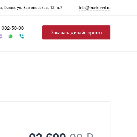
а
, Бутово,
ул. Бартеневская, 12
, п.7
info@truekuhni.ru
) 032-53-03
Заказать дизайн проект
Прочее
Фурнитура
Бытовая техника
Бутылочницы, карго
Варочные панели
Выдвижные механизмы
Духовые шкафы
Механизмы push-to-
Микроволновые печи
open
Посудомоечные
Петли
машины