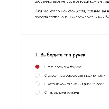
выбранных параметров в базовой комплектации
Без верхних
Неоклассика
Акрил
О компании
шкафов
Для расчёта точной стоимости, оставьте за
Модерн
ЛДСП
Под потолок
проекта согласно вашим предпочтениям и бю
FAQ
Кантри
Шпон
С антресолями
Минимализм
Ясень
С островом
Доставка и оплата
Хай-тек
Ольха
Ретро
Стекло
Гарантии и качество
Стимпанк
Керамогранит
1. Выберите тип ручек
Индустриальные
Пленка ПВХ
Сборка
С гола-профилем Volpato
Партнерам
С встроенными/фрезерованными ручками
Контакты
С механизмом открывания push-to-open
С накладными ручками
Акции