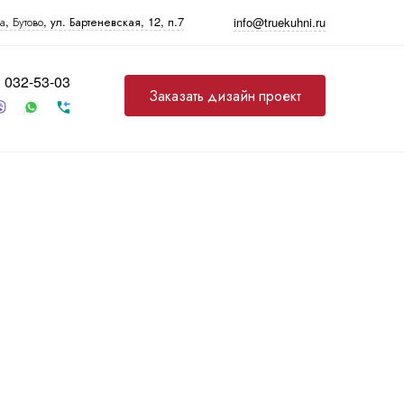
а
, Бутово,
ул. Бартеневская, 12
, п.7
info@truekuhni.ru
) 032-53-03
Заказать дизайн проект
Прочее
Фурнитура
Бытовая техника
Бутылочницы, карго
Варочные панели
Выдвижные механизмы
Духовые шкафы
Механизмы push-to-
Микроволновые печи
open
Посудомоечные
Петли
машины