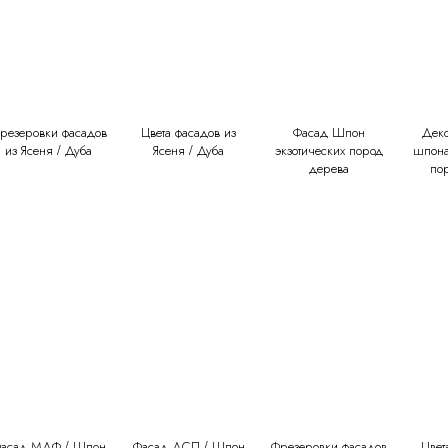
кромки
Массив
резеровки фасадов
Цвета фасадов из
Фасад Шпон
Дек
из Ясеня / Дуба
Ясеня / Дуба
экзотических пород
шпона
дерева
по
асад МДФ / Шпон
Фасад ДСП / Шпон
Фрезеровки фасадов
Цвет