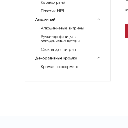
Калькулятор
Керамогранит
н
Пластик HPL
Москва
, Бутово,
ул. Бартеневская, 12
, п.7
П
Алюминий
info@truekuhni.ru
Алюминиевые витрины
Ручки-профили для
алюминиевых витрин
8 (495) 032-53-03
Стекла для витрин
Декоративные кромки
Кромки постформинг