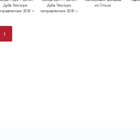
Дуба Текстура
Дуба Текстура
из Ольхи
аправленная ЗОВ –
направленная ЗОВ –
ЛИТА (Т421, Т423,
ПЛИТА (Т419, Т420,
432)
Т422,Т431, Т431,
Т434)
1