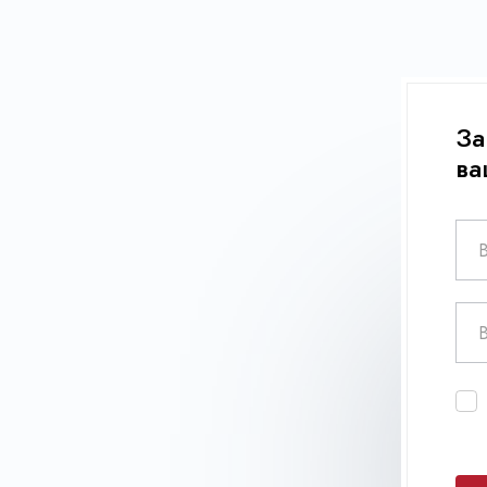
За
ва