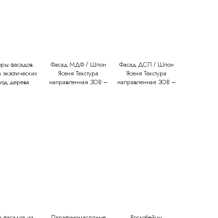
Подъемные механизмы
Вытяжки
Ручки
Холодильники
Системы хранения
Складные механизмы
оры фасадов
Фасад МДФ / Шпон
Фасад ДСП / Шпон
 экзотических
Ясеня Текстура
Ясеня Текстура
род дерева
направленная ЗОВ –
направленная ЗОВ –
ПЛИТА (Т221, Т223,
ПЛИТА (Т219, Т220,
232)
Т222,Т230, Т231,
Т234)
а фасадов из
Парафиномасляные
Воскобейцы