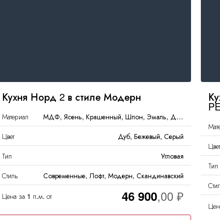
Кухня Норд 2 в стиле Модерн
Ку
PE
Материал
МДФ, Ясень, Крашенный, Шпон, Эмаль, Дерево
Мат
Цвет
Дуб, Бежевый, Серый
Цве
Тип
Угловая
Тип
Стиль
Современные, Лофт, Модерн, Скандинавский
Сти
46 900
Цена за 1 п.м. от
Цен