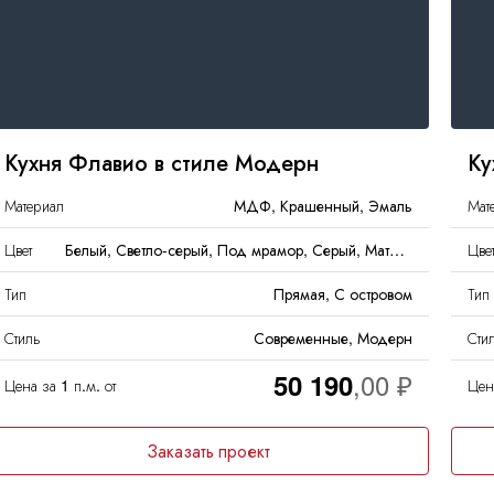
кромки
Массив
Кухня Флавио в стиле Модерн
Ку
Материал
МДФ, Крашенный, Эмаль
Мат
Цвет
Белый, Светло-серый, Под мрамор, Серый, Матовый
Цве
Тип
Прямая, С островом
Тип
Стиль
Современные, Модерн
Сти
50 190
Цена за 1 п.м. от
Цена
Заказать проект