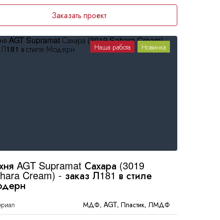
Заказать проект
Наша работа
Новинка
хня AGT Supramat Сахара (3019
hara Cream) - заказ Л181 в стиле
одерн
ериал
МДФ, AGT, Пластик, ЛМДФ