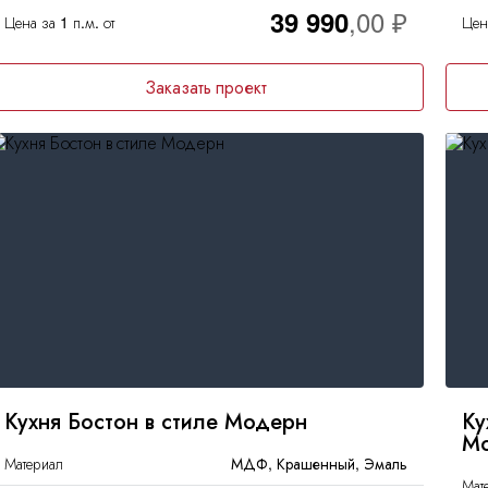
39 990
Цена за 1 п.м. от
Цена
Заказать проект
Кухня Бостон в стиле Модерн
Ку
М
Материал
МДФ, Крашенный, Эмаль
Мат