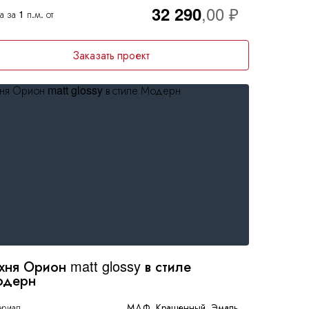
32 290
 за 1 п.м. от
Заказать проект
хня Орион matt glossy в стиле
одерн
ериал
МДФ, Крашенный, Эмаль