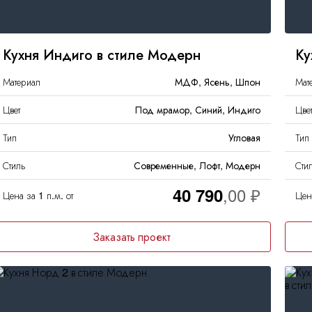
Кухня Индиго в стиле Модерн
Ку
Материал
МДФ, Ясень, Шпон
Мат
Цвет
Под мрамор, Синий, Индиго
Цве
Тип
Угловая
Тип
Стиль
Современные, Лофт, Модерн
Сти
40 790
Цена за 1 п.м. от
Цена
Заказать проект