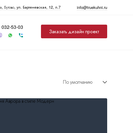
а
, Бутово,
ул. Бартеневская, 12
, п.7
info@truekuhni.ru
) 032-53-03
Заказать дизайн проект
Прочее
Фурнитура
Бытовая техника
Бутылочницы, карго
Варочные панели
Выдвижные механизмы
Духовые шкафы
Механизмы push-to-
Микроволновые печи
open
Посудомоечные
Петли
машины