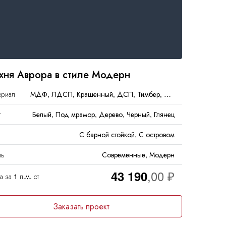
Подъемные механизмы
Вытяжки
Ручки
Холодильники
Системы хранения
Складные механизмы
хня Аврора в стиле Модерн
ериал
МДФ, ЛДСП, Крашенный, ДСП, Тимбер, Эмаль
т
Белый, Под мрамор, Дерево, Черный, Глянец
С барной стойкой, С островом
ль
Современные, Модерн
43 190
 за 1 п.м. от
Заказать проект