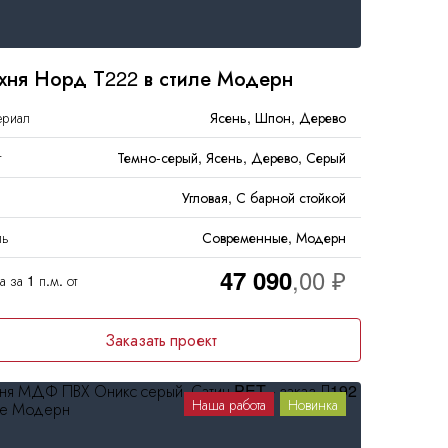
хня Норд Т222 в стиле Модерн
ериал
Ясень, Шпон, Дерево
т
Темно-серый, Ясень, Дерево, Серый
Угловая, С барной стойкой
ль
Современные, Модерн
47 090
 за 1 п.м. от
Заказать проект
Наша работа
Новинка