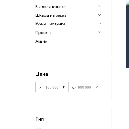
Калькулятор
Бытовая техника
Москва
, Бутово,
ул. Бартеневская, 12
, п.7
Шкафы на заказ
Кухни - новинки
info@truekuhni.ru
Проекты
Акции
8 (495) 032-53-03
Цена
от
₽
до
₽
Тип