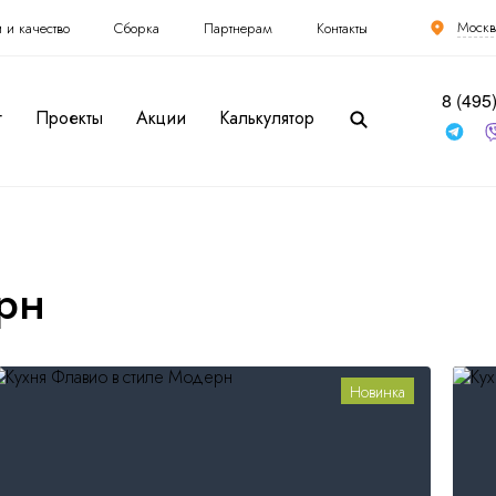
Москв
 и качество
Сборка
Партнерам
Контакты
8 (495
г
Проекты
Акции
Калькулятор
ерн
Комплектующие
Фасады
Столешницы
Корпуса
Массив
ДСП / Пластик
ЛДСП 18
мм
МДФ
Камень
Новинка
акриловый
ДСП
Камень
Алюминий
кварцевый
Декоративные
Компакт-плита