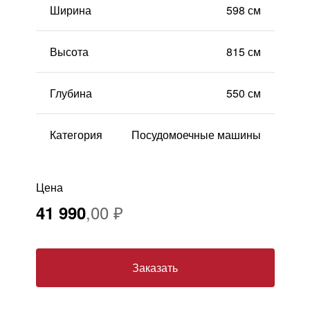
Ширина
598 см
Москва
, Бутово,
ул. Бартеневская, 12
, п.7
info@truekuhni.ru
Высота
815 см
8 (495) 032-53-03
Глубина
550 см
Категория
Посудомоечные машины
Цена
41 990
Заказать