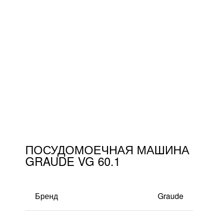
тресолями
FAQ
стровом
Доставка и оплата
Гарантии и качество
Сборка
Партнерам
ПОСУДОМОЕЧНАЯ МАШИНА
Контакты
GRAUDE VG 60.1
Акции
Бренд
Graude
Калькулятор