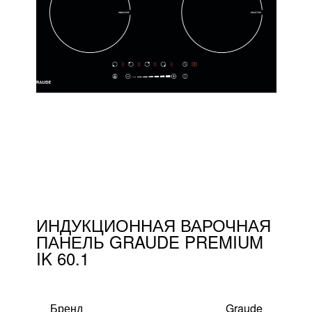
тресолями
FAQ
стровом
Доставка и оплата
Гарантии и качество
Сборка
Партнерам
Контакты
ИНДУКЦИОННАЯ ВАРОЧНАЯ
ПАНЕЛЬ GRAUDE PREMIUM
IK 60.1
Акции
Калькулятор
Бренд
Graude