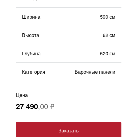
Москва
, Бутово,
ул. Бартеневская, 12
, п.7
Ширина
590 см
info@truekuhni.ru
Высота
62 см
8 (495) 032-53-03
Глубина
520 см
Категория
Варочные панели
Цена
27 490
Заказать