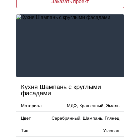
Заказать проект
Москва
, Бутово,
ул. Бартеневская, 12
, п.7
info@truekuhni.ru
8 (495) 032-53-03
Кухня Шампань с круглыми
фасадами
Материал
МДФ, Крашенный, Эмаль
Цвет
Серебрянный, Шампань, Глянец
Тип
Угловая