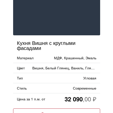
тресолями
FAQ
стровом
Доставка и оплата
Гарантии и качество
Кухня Вишня с круглыми
фасадами
Сборка
Материал
МДФ, Крашенный, Эмаль
Партнерам
Цвет
Вишня, Белый Глянец, Ваниль, Глянец
Тип
Угловая
Контакты
Стиль
Современные
Акции
32 090
Цена за 1 п.м. от
Калькулятор