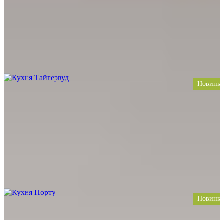
Дуб, Под мрамор, Дуб Сонома, Дерево, Серый
Тип
П-образная, С барной стойкой
Стиль
Современные, Лофт, Скандинавский
Цена за 1 п.м. от
41 890
Заказать проект
Новинк
Кухня Тайгервуд
Материал
HPL, Шпон, Массив, Пластик, Дерево
Цвет
Белый, Под мрамор, Дерево
Тип
Прямая, С островом
Стиль
Современные, Модерн
Цена за 1 п.м. от
42 190
Заказать проект
Новинк
Кухня Порту
Материал
Ольха, Массив, Дерево