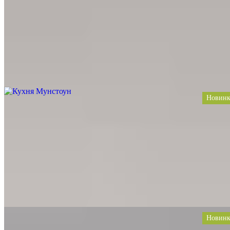
Цвет
Сиреневые, Светло-серый, Под мрамор, Бордовый, Баклажан
Тип
Угловая, П-образная
Стиль
Современные, Модерн, Неоклассика
Цена за 1 п.м. от
49 230
Заказать проект
Новинк
Кухня Мунстоун
Материал
МДФ, Ясень, Акрил, Шпон, Массив, Fenix, Пластик
Цвет
Дуб, Светло-серый, Под мрамор, Дерево
Тип
Прямая, С островом
Стиль
Современные, Лофт, Модерн
Цена за 1 п.м. от
49 200
Заказать проект
Новинк
Кухня Брюнет
Материал