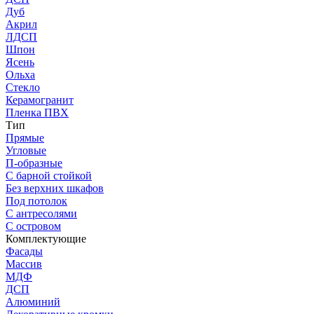
Дуб
Акрил
ЛДСП
Шпон
Ясень
Ольха
Стекло
Керамогранит
Пленка ПВХ
Тип
Прямые
Угловые
П-образные
С барной стойкой
Без верхних шкафов
Под потолок
С антресолями
С островом
Комплектующие
Фасады
Массив
МДФ
ДСП
Алюминий