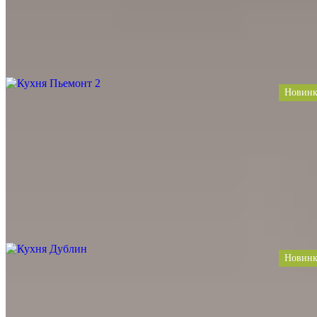
Прямая, С барной стойкой, С островом
Стиль
Современные, Лофт, Модерн, Хай-тек
Цена за 1 п.м. от
79 990
Заказать проект
Новинк
Кухня Пьемонт 2
Материал
Ясень, Массив, Дерево
Цвет
Белый, Под мрамор, Сливовые, Ваниль, Синий
Тип
Угловая, С барной стойкой, С островом
Стиль
Модерн, Классический, Неоклассика
Цена за 1 п.м. от
79 990
Заказать проект
Новинк
Кухня Дублин
Материал
Ясень, Массив, Дерево
Цвет
Белый, Светло-серый, Под мрамор, Серый