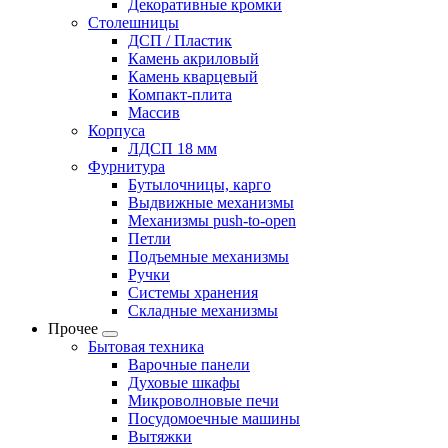
Декоративные кромки
Столешницы
ДСП / Пластик
Камень акриловый
Камень кварцевый
Компакт-плита
Массив
Корпуса
ЛДСП 18 мм
Фурнитура
Бутылочницы, карго
Выдвижные механизмы
Механизмы push-to-open
Петли
Подъемные механизмы
Ручки
Системы хранения
Складные механизмы
Прочее
Бытовая техника
Варочные панели
Духовые шкафы
Микроволновые печи
Посудомоечные машины
Вытяжки