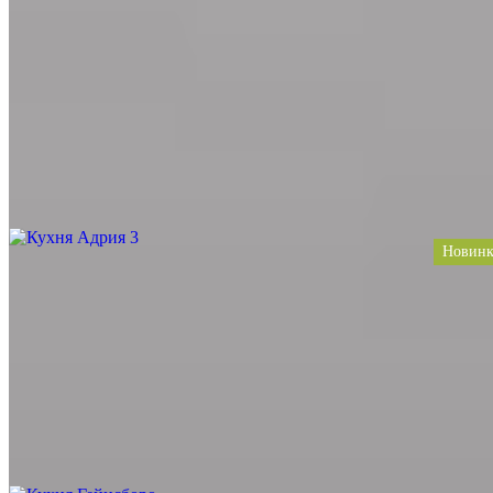
Ольха, Массив, Дерево
Цвет
Белый, Коричневый, Под мрамор, Шоколадный,
Терракотовый, Матовый
Тип
Угловая
Стиль
Классический, Неоклассика
Цена за 1 п.м. от
41 290
Заказать проект
Новинк
Кухня Адрия 3
Материал
Ясень, Крашенный, Эмаль, Массив, Дерево
Цвет
Антрацит, Графит, Под мрамор, Бежевый, Черный
Тип
Угловая, С островом
Стиль
Классический, Неоклассика
Цена за 1 п.м. от
57 590
Заказать проект