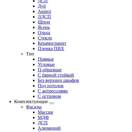
ДСП
Дуб
Акрил
ЛДСП
Шпон
Ясень
Ольха
Стекло
Керамогранит
Пленка ПВХ
Тип
Прямые
Угловые
П-образные
С барной стойкой
Без верхних шкафов
Под потолок
С антресолями
С островом
Комплектующие
Фасады
Массив
МДФ
ДСП
Алюминий