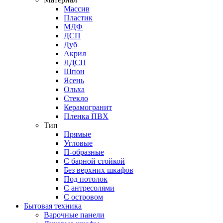
Массив
Пластик
МДФ
ДСП
Дуб
Акрил
ЛДСП
Шпон
Ясень
Ольха
Стекло
Керамогранит
Пленка ПВХ
Тип
Прямые
Угловые
П-образные
С барной стойкой
Без верхних шкафов
Под потолок
С антресолями
С островом
Бытовая техника
Варочные панели