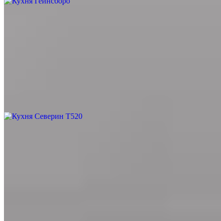
Кухня Гейнсборо
Материал
Дуб, Массив, Дерево
Цвет
Под мрамор, Дерево, Серый
Тип
С островом
Стиль
Лофт, Скандинавский
Цена за 1 п.м. от
40 090
Заказать проект
Кухня Северин Т520
Материал
Ясень, Массив, Дерево
Цвет
Белый, Графит, Под мрамор, Серый, Под бетон
Тип
Угловая, С барной стойкой, С островом
Стиль
Лофт, Модерн
Цена за 1 п.м. от
55 490