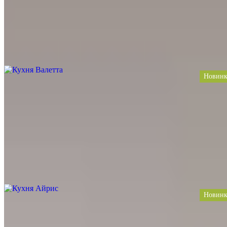
Тип
Угловая, П-образная, С барной стойкой, С островом
Стиль
Современные, Лофт, Модерн
Цена за 1 п.м. от
59 550
Заказать проект
Новинк
Кухня Валетта
Материал
Дуб, Акрил, Шпон, Массив, Fenix, Пластик, Дерево
Цвет
Дуб, Светло-серый, Под мрамор, Дерево, Серый
Тип
Угловая, С островом
Стиль
Современные, Лофт, Модерн, Скандинавский
Цена за 1 п.м. от
45 220
Заказать проект
Новинк
Кухня Айрис
Материал
Ясень, HPL, ДСП, Шпон, Массив, Пластик, Дерево
Цвет