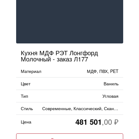
тресолями
FAQ
стровом
Доставка и оплата
Гарантии и качество
Кухня МДФ РЭТ Лонгфорд
Молочный - заказ Л177
Сборка
Материал
МДФ, ПВХ, PET
Партнерам
Цвет
Ваниль
Тип
Угловая
Контакты
Стиль
Современные, Классический, Скандинавский, Неоклассика
Акции
481 501
Цена
Калькулятор