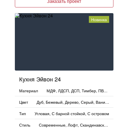
Заказать проект
Москва
, Бутово,
ул. Бартеневская, 12
, п.7
info@truekuhni.ru
Новинка
8 (495) 032-53-03
Кухня Эйвон 24
Материал
МДФ, ЛДСП, ДСП, Тимбер, ПВХ, ЛМДФ, PET
Цвет
Дуб, Бежевый, Дерево, Серый, Ваниль, Матовый
Тип
Угловая, С барной стойкой, С островом
Стиль
Современные, Лофт, Скандинавский, Неоклассика, Кантри