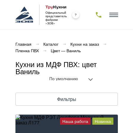
Официальный
представитель
фабрики
«ЗОВ»
Каталог
Главная
Каталог
Кухни на заказ
Пленка ПВХ
Цвет — Ваниль
Новинки
Комплектующие
Кухни из МДФ ПВХ: цвет
Фасады
Столешницы
Корпуса
Кухни на заказ
Ваниль
ямые
Массив
ДСП /
ЛДСП
Пластик
18 мм
ловые
МДФ
Комплектующие
Камень
образные
ДСП
акриловый
Фильтры
Прочее
арной
Алюминий
Камень
йкой
кварцевый
Декоративные
 верхних
кромки
Проекты
Компакт-
афов
плита
Наша работа
Новинка
 потолок
Массив
О компании