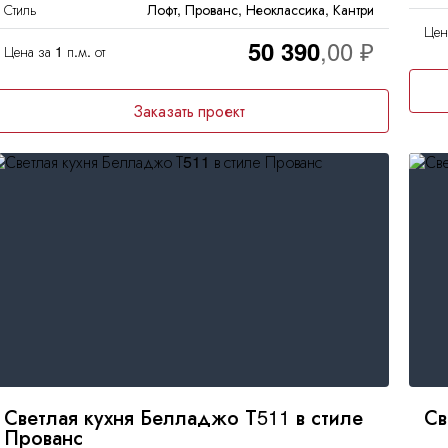
Стиль
Лофт, Прованс, Неоклассика, Кантри
Цена
50 390
Цена за 1 п.м. от
Заказать проект
Светлая кухня Белладжо Т511 в стиле
Св
Прованс