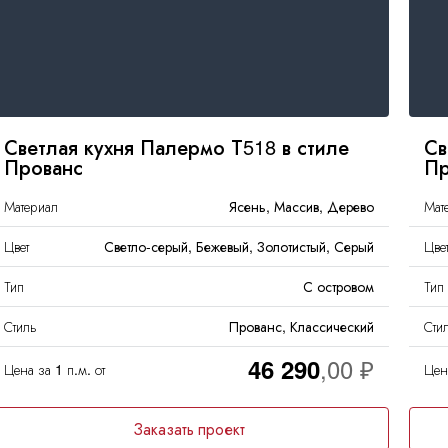
кромки
Массив
Светлая кухня Палермо Т518 в стиле
Св
Прованс
Пр
Материал
Ясень, Массив, Дерево
Мат
Цвет
Светло-серый, Бежевый, Золотистый, Серый
Цве
Тип
С островом
Тип
Стиль
Прованс, Классический
Сти
46 290
Цена за 1 п.м. от
Цена
Заказать проект