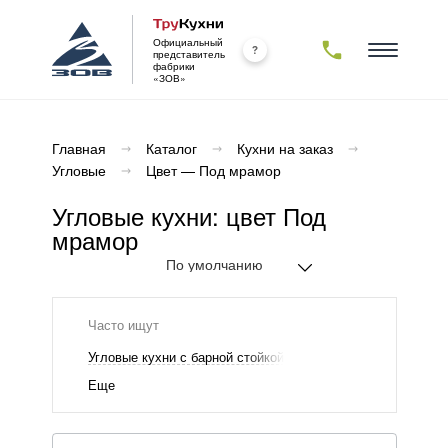
Официальный
представитель
фабрики
«ЗОВ»
Каталог
Главная
Каталог
Кухни на заказ
Угловые
Цвет — Под мрамор
Новинки
Комплектующие
Угловые кухни: цвет Под
Фасады
Столешницы
Корпуса
Кухни на заказ
мрамор
ямые
Массив
ДСП /
ЛДСП
Пластик
18 мм
ловые
МДФ
Комплектующие
Камень
образные
ДСП
акриловый
Часто ищут
Прочее
арной
Алюминий
Камень
йкой
Угловые кухни с барной стойкой
кварцевый
Декоративные
 верхних
Еще
кромки
Проекты
Компакт-
афов
плита
 потолок
Массив
О компании