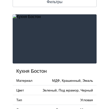
Фильтры
тресолями
FAQ
стровом
Доставка и оплата
Гарантии и качество
Сборка
Партнерам
Кухня Бостон
Контакты
Материал
МДФ, Крашенный, Эмаль
Акции
Цвет
Зеленый, Под мрамор, Черный
Тип
Угловая
Калькулятор