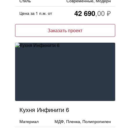
Стиль
Современные, Модерн
Москва
, Бутово,
ул. Бартеневская, 12
, п.7
42 690
Цена за 1 п.м. от
info@truekuhni.ru
Заказать проект
8 (495) 032-53-03
Кухня Инфинити 6
Материал
МДФ, Пленка, Полипропилен