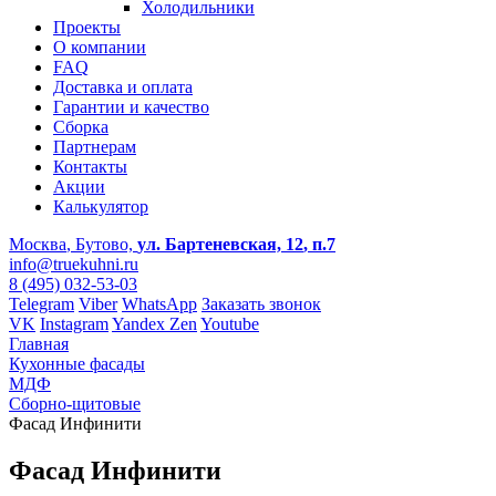
Холодильники
Проекты
О компании
FAQ
Доставка и оплата
Гарантии и качество
Сборка
Партнерам
Контакты
Акции
Калькулятор
Москва
, Бутово,
ул. Бартеневская, 12
, п.7
info@truekuhni.ru
8 (495) 032-53-03
Telegram
Viber
WhatsApp
Заказать звонок
VK
Instagram
Yandex Zen
Youtube
Главная
Кухонные фасады
МДФ
Cборно-щитовые
Фасад Инфинити
Фасад Инфинити