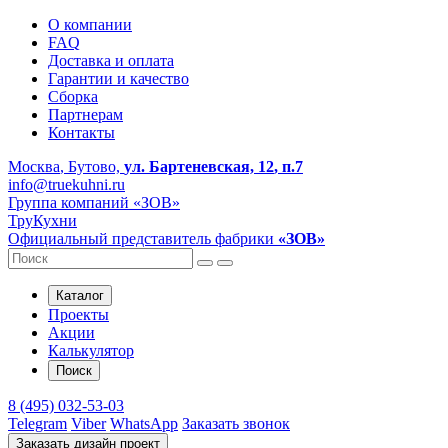
О компании
FAQ
Доставка и оплата
Гарантии и качество
Сборка
Партнерам
Контакты
Москва
, Бутово,
ул. Бартеневская, 12
, п.7
info@truekuhni.ru
Группа компаний «ЗОВ»
ТруКухни
Официальный представитель фабрики
«ЗОВ»
Каталог
Проекты
Акции
Калькулятор
Поиск
8 (495) 032-53-03
Telegram
Viber
WhatsApp
Заказать звонок
Заказать дизайн проект