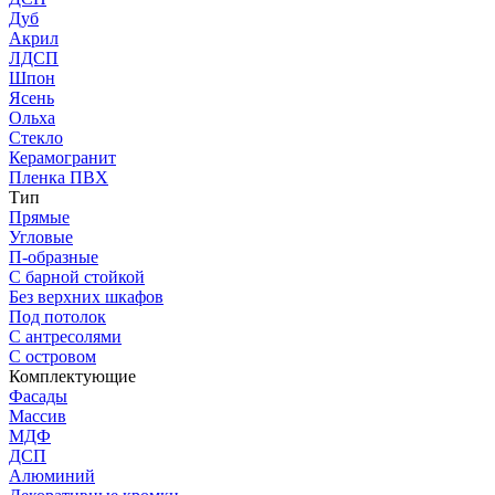
Дуб
Акрил
ЛДСП
Шпон
Ясень
Ольха
Стекло
Керамогранит
Пленка ПВХ
Тип
Прямые
Угловые
П-образные
С барной стойкой
Без верхних шкафов
Под потолок
С антресолями
С островом
Комплектующие
Фасады
Массив
МДФ
ДСП
Алюминий