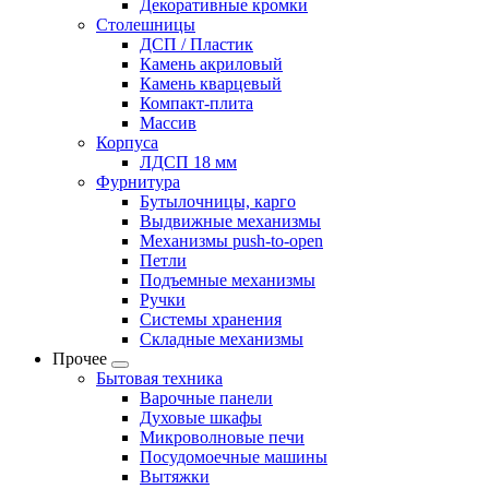
Декоративные кромки
Столешницы
ДСП / Пластик
Камень акриловый
Камень кварцевый
Компакт-плита
Массив
Корпуса
ЛДСП 18 мм
Фурнитура
Бутылочницы, карго
Выдвижные механизмы
Механизмы push-to-open
Петли
Подъемные механизмы
Ручки
Системы хранения
Складные механизмы
Прочее
Бытовая техника
Варочные панели
Духовые шкафы
Микроволновые печи
Посудомоечные машины
Вытяжки