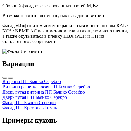
Сборный фасад из фрезерованных частей МДФ
Возможно изготовление гнутых фасадов и витрин
Фасад «Инфинити» может окрашиваться в цвета шкалы RAL /
NCS / KEMILAC как в матовом, так и глянцевом исполнении,
а также окутываться в пленку ПВХ (PET) и ПП из
стандартного ассортимента.
Вариации
Витрина ПП Бьянко Серебро
Витрина решетка косая ПП Бьянко Серебро
Дверь гутая витрина ПП Бьянко Серебро
Дверь гутая ПП Бьянко Серебро
Фасад ПП Бьянко Серебро
Фасад ПП Кремона Латунь
Примеры кухонь