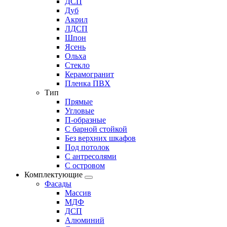
ДСП
Дуб
Акрил
ЛДСП
Шпон
Ясень
Ольха
Стекло
Керамогранит
Пленка ПВХ
Тип
Прямые
Угловые
П-образные
С барной стойкой
Без верхних шкафов
Под потолок
С антресолями
С островом
Комплектующие
Фасады
Массив
МДФ
ДСП
Алюминий