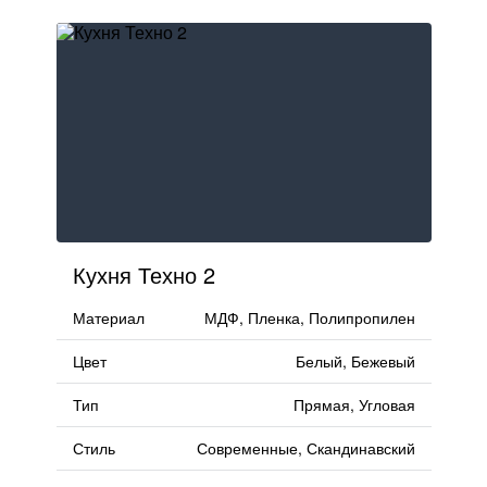
тресолями
FAQ
стровом
Доставка и оплата
Гарантии и качество
Сборка
Кухня Техно 2
Партнерам
Материал
МДФ, Пленка, Полипропилен
Контакты
Цвет
Белый, Бежевый
Акции
Тип
Прямая, Угловая
Стиль
Современные, Скандинавский
Калькулятор