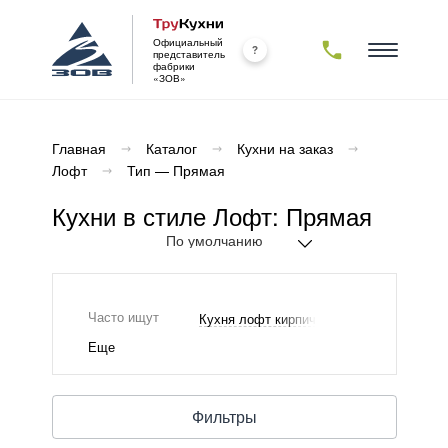
Официальный
представитель
фабрики
«ЗОВ»
Каталог
Главная
Каталог
Кухни на заказ
Лофт
Тип — Прямая
Новинки
Комплектующие
Кухни в стиле Лофт: Прямая
Фасады
Столешницы
Корпуса
Кухни на заказ
ямые
Массив
ДСП /
ЛДСП
Пластик
18 мм
ловые
МДФ
Комплектующие
Камень
образные
ДСП
акриловый
Часто ищут
Кухня лофт кирпич
Прочее
арной
Алюминий
Камень
Еще
йкой
кварцевый
Декоративные
 верхних
кромки
Проекты
Компакт-
афов
плита
Фильтры
 потолок
Массив
О компании