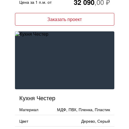
32 090
Цена за 1 п.м. от
Москва
, Бутово,
ул. Бартеневская, 12
, п.7
Заказать проект
info@truekuhni.ru
8 (495) 032-53-03
Кухня Честер
Материал
МДФ, ПВХ, Пленка, Пластик
Цвет
Дерево, Серый