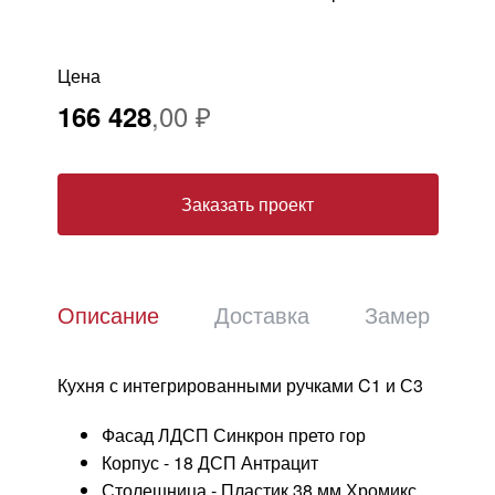
Москва
, Бутово,
ул. Бартеневская, 12
, п.7
info@truekuhni.ru
Цена
166 428
8 (495) 032-53-03
Заказать проект
Описание
Доставка
Замер
Кухня с интегрированными ручками C1 и С3
Фасад ЛДСП Синкрон прето гор
Корпус - 18 ДСП Антрацит
Столешница - Пластик 38 мм Хромикс