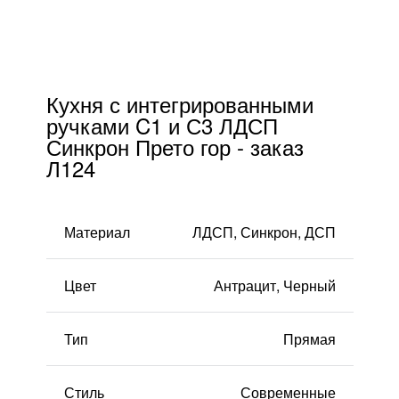
тресолями
FAQ
стровом
Доставка и оплата
Кухня с интегрированными
ручками C1 и С3 ЛДСП
Гарантии и качество
Синкрон Прето гор - заказ
Л124
Сборка
Партнерам
Материал
ЛДСП, Синкрон, ДСП
Контакты
Цвет
Антрацит, Черный
Акции
Тип
Прямая
Калькулятор
Стиль
Современные