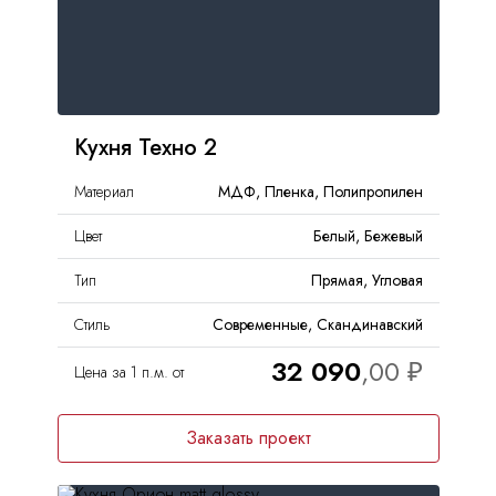
С
антресолями
FAQ
 островом
Доставка и оплата
Кухня Техно 2
Гарантии и качество
Материал
МДФ, Пленка, Полипропилен
Сборка
Цвет
Белый, Бежевый
Тип
Прямая, Угловая
Партнерам
Стиль
Современные, Скандинавский
Контакты
32 090
Цена за 1 п.м. от
Акции
Заказать проект
Калькулятор