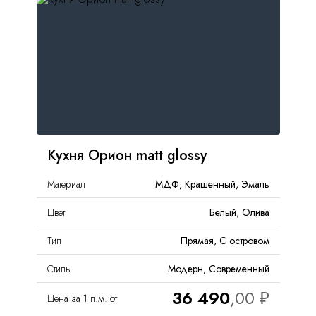
Москва
, Бутово,
ул. Бартеневская, 12
, п.7
info@truekuhni.ru
8 (495) 032-53-03
Кухня Орион matt glossy
Материал
МДФ, Крашенный, Эмаль
Цвет
Белый, Олива
Тип
Прямая, С островом
Стиль
Модерн, Современный
36 490
Цена за 1 п.м. от