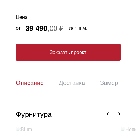
Москва
, Бутово,
ул. Бартеневская, 12
, п.7
Цена
info@truekuhni.ru
39 490
от
за 1 п.м.
8 (495) 032-53-03
Заказать проект
Описание
Доставка
Замер
Фурнитура