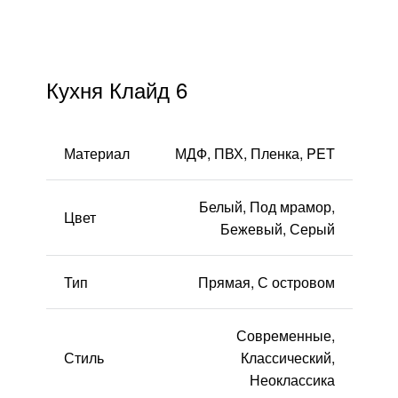
тресолями
FAQ
стровом
Кухня Клайд 6
Доставка и оплата
Гарантии и качество
Материал
МДФ, ПВХ, Пленка, PET
Сборка
Белый, Под мрамор,
Цвет
Бежевый, Серый
Партнерам
Контакты
Тип
Прямая, С островом
Акции
Современные,
Стиль
Классический,
Калькулятор
Неоклассика