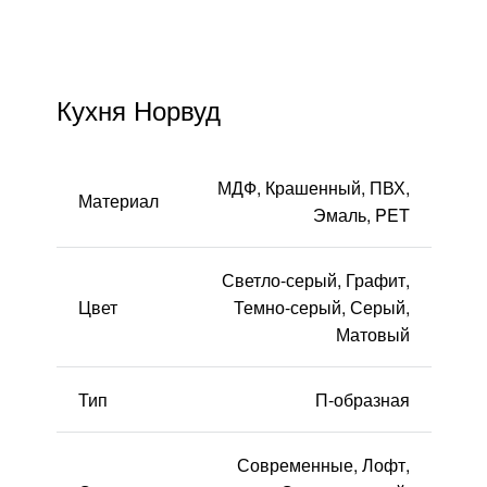
тресолями
FAQ
стровом
Кухня Норвуд
Доставка и оплата
Гарантии и качество
МДФ, Крашенный, ПВХ,
Материал
Эмаль, PET
Сборка
Светло-серый, Графит,
Партнерам
Цвет
Темно-серый, Серый,
Матовый
Контакты
Акции
Тип
П-образная
Калькулятор
Современные, Лофт,