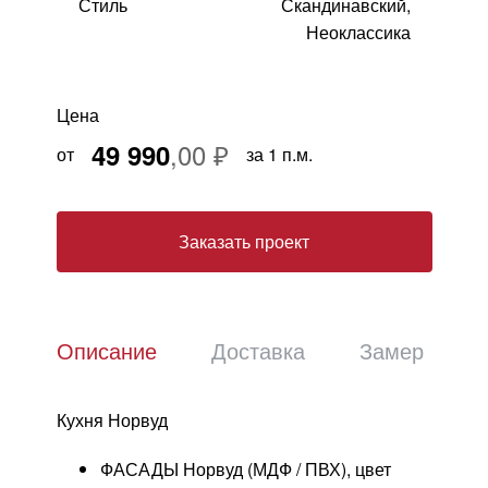
Стиль
Скандинавский,
Москва
, Бутово,
ул. Бартеневская, 12
, п.7
Неоклассика
info@truekuhni.ru
Цена
8 (495) 032-53-03
49 990
от
за 1 п.м.
Заказать проект
Описание
Доставка
Замер
Кухня Норвуд
ФАСАДЫ Норвуд (МДФ / ПВХ), цвет