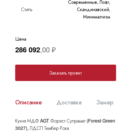
Современные, Лофт,
Москва
, Бутово,
ул. Бартеневская, 12
, п.7
Стиль
Скандинавский,
Минимализм
info@truekuhni.ru
8 (495) 032-53-03
Цена
286 092
Заказать проект
Описание
Доставка
Замер
Кухня МДФ AGT Форест Супрамат (Forest Green
3027), ЛДСП Тимбер Рока