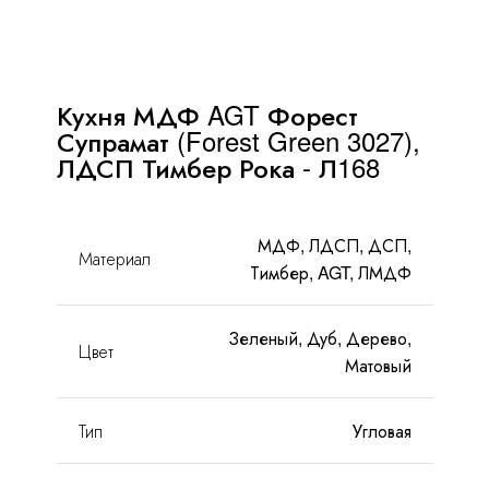
С
антресолями
FAQ
 островом
Кухня МДФ AGT Форест
Доставка и оплата
Супрамат (Forest Green 3027),
ЛДСП Тимбер Рока - Л168
Гарантии и качество
Сборка
МДФ, ЛДСП, ДСП,
Материал
Тимбер, AGT, ЛМДФ
Партнерам
Зеленый, Дуб, Дерево,
Контакты
Цвет
Матовый
Акции
Тип
Угловая
Калькулятор