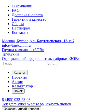
О компании
FAQ
Доставка и оплата
Гарантии и качество
Сборка
Партнерам
Контакты
Москва
, Бутово,
ул. Бартеневская, 12
, п.7
info@truekuhni.ru
Группа компаний «ЗОВ»
ТруКухни
Официальный представитель фабрики
«ЗОВ»
Каталог
Проекты
Акции
Калькулятор
Поиск
8 (495) 032-53-03
Telegram
Viber
WhatsApp
Заказать звонок
Заказать дизайн проект