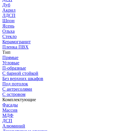
Дуб
Акрил
ЛДСП
Шпон
Ясень
Ольха
Стекло
Керамогранит
Пленка ПВХ
Тип
Прямые
Угловые
П-образные
С барной стойкой
Без верхних шкафов
Под потолок
С антресолями
С островом
Комплектующие
Фасады
Массив
МДФ
ДСП
Алюминий