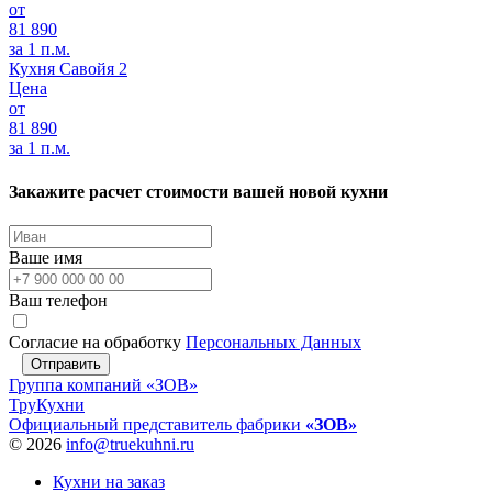
от
81 890
за 1 п.м.
Кухня Савойя 2
Цена
от
81 890
за 1 п.м.
Закажите расчет стоимости вашей новой кухни
Ваше имя
Ваш телефон
Согласие на обработку
Персональных Данных
Отправить
Группа компаний «ЗОВ»
ТруКухни
Официальный представитель фабрики
«ЗОВ»
© 2026
info@truekuhni.ru
Кухни на заказ