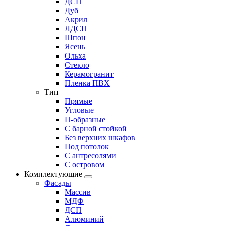
ДСП
Дуб
Акрил
ЛДСП
Шпон
Ясень
Ольха
Стекло
Керамогранит
Пленка ПВХ
Тип
Прямые
Угловые
П-образные
С барной стойкой
Без верхних шкафов
Под потолок
С антресолями
С островом
Комплектующие
Фасады
Массив
МДФ
ДСП
Алюминий