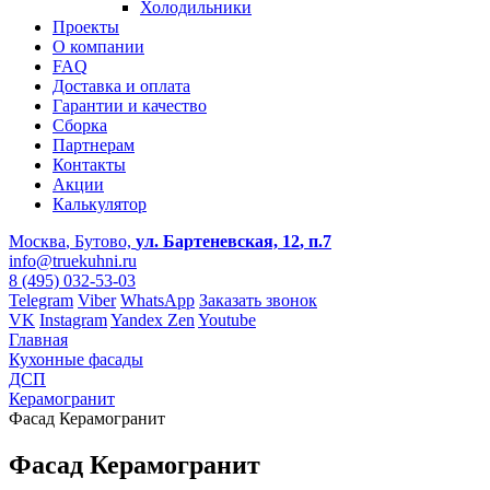
Холодильники
Проекты
О компании
FAQ
Доставка и оплата
Гарантии и качество
Сборка
Партнерам
Контакты
Акции
Калькулятор
Москва
, Бутово,
ул. Бартеневская, 12
, п.7
info@truekuhni.ru
8 (495) 032-53-03
Telegram
Viber
WhatsApp
Заказать звонок
VK
Instagram
Yandex Zen
Youtube
Главная
Кухонные фасады
ДСП
Керамогранит
Фасад Керамогранит
Фасад Керамогранит