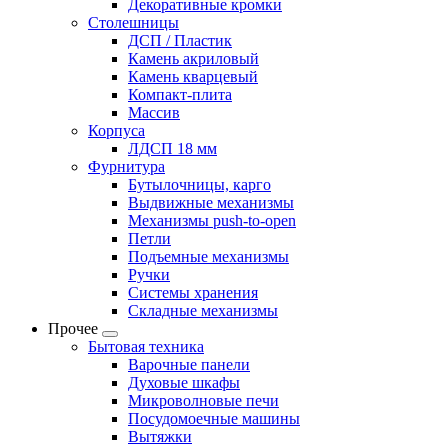
Декоративные кромки
Столешницы
ДСП / Пластик
Камень акриловый
Камень кварцевый
Компакт-плита
Массив
Корпуса
ЛДСП 18 мм
Фурнитура
Бутылочницы, карго
Выдвижные механизмы
Механизмы push-to-open
Петли
Подъемные механизмы
Ручки
Системы хранения
Складные механизмы
Прочее
Бытовая техника
Варочные панели
Духовые шкафы
Микроволновые печи
Посудомоечные машины
Вытяжки