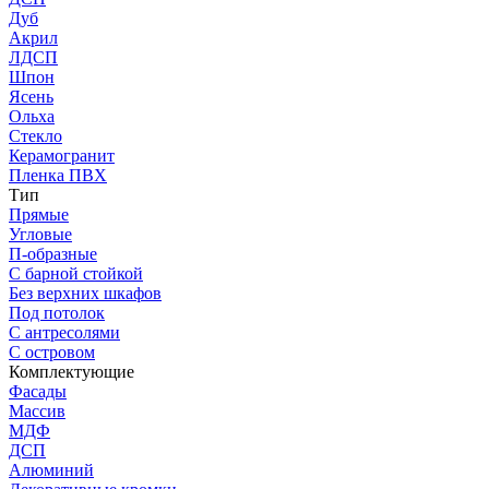
Дуб
Акрил
ЛДСП
Шпон
Ясень
Ольха
Стекло
Керамогранит
Пленка ПВХ
Тип
Прямые
Угловые
П-образные
С барной стойкой
Без верхних шкафов
Под потолок
С антресолями
С островом
Комплектующие
Фасады
Массив
МДФ
ДСП
Алюминий