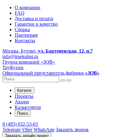
О компании
FAQ
Доставка и оплата
Гарантии и качество
Сборка
Партнерам
Контакты
Москва
, Бутово,
ул. Бартеневская, 12
, п.7
info@truekuhni.ru
Группа компаний «ЗОВ»
ТруКухни
Официальный представитель фабрики
«ЗОВ»
Каталог
Проекты
Акции
Калькулятор
Поиск
8 (495) 032-53-03
Telegram
Viber
WhatsApp
Заказать звонок
Заказать дизайн проект