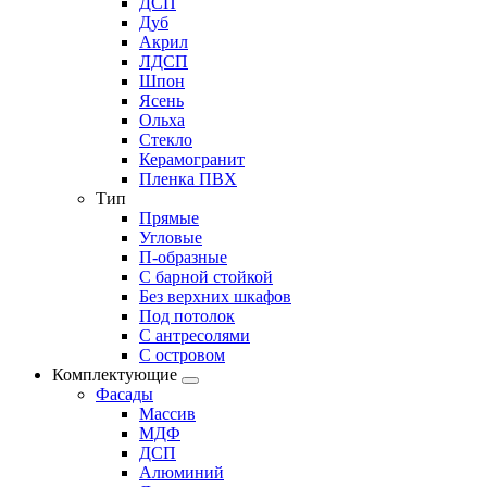
ДСП
Дуб
Акрил
ЛДСП
Шпон
Ясень
Ольха
Стекло
Керамогранит
Пленка ПВХ
Тип
Прямые
Угловые
П-образные
С барной стойкой
Без верхних шкафов
Под потолок
С антресолями
С островом
Комплектующие
Фасады
Массив
МДФ
ДСП
Алюминий