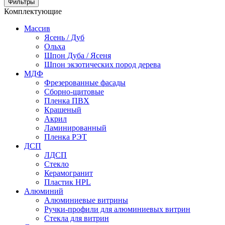
Фильтры
Комплектующие
Массив
Ясень / Дуб
Ольха
Шпон Дуба / Ясеня
Шпон экзотических пород дерева
МДФ
Фрезерованные фасады
Cборно-щитовые
Пленка ПВХ
Крашеный
Акрил
Ламинированный
Пленка РЭТ
ДСП
ЛДСП
Стекло
Керамогранит
Пластик HPL
Алюминий
Алюминиевые витрины
Ручки-профили для алюминиевых витрин
Стекла для витрин