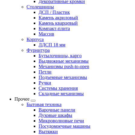
Декоративные кромки
Столешницы
ДСП / Пластик
Камень акриловый
Камень кварцевый
Компакт-плита
Массив
Корпуса
ЛДСП 18 мм
Фурнитура
Бутылочницы, карго
Выдвижные механизмы
Механизмы push-to-open
Петли
Подъемные механизмы
Ручки
Системы хранения
Складные механизмы
Прочее
Бытовая техника
Варочные панели
Духовые шкафы
Микроволновые печи
Посудомоечные машины
Вытяжки