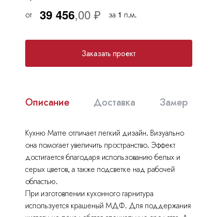
Москва
, Бутово,
ул. Бартеневская, 12
, п.7
39 456
от
за 1 п.м.
info@truekuhni.ru
Заказать проект
8 (495) 032-53-03
Описание
Доставка
Замер
Кухню Матте отличает легкий дизайн. Визуально
она помогает увеличить пространство. Эффект
достигается благодаря использованию белых и
серых цветов, а также подсветке над рабочей
областью.
При изготовлении кухонного гарнитура
используется крашеный МДФ. Для поддержания