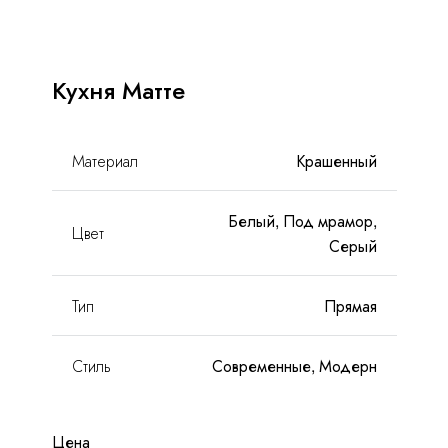
С
антресолями
FAQ
 островом
Кухня Матте
Доставка и оплата
Гарантии и качество
Материал
Крашенный
Сборка
Белый, Под мрамор,
Цвет
Серый
Партнерам
Тип
Прямая
Контакты
Стиль
Современные, Модерн
Акции
Калькулятор
Цена