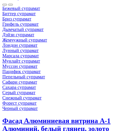
Бежевый супрамат
Биттер супрамат
Бриз супрамат
Грифель супрамат
Дымчатый супрамат
Дэйзи супрамат
Жемчужный супрамат
Лондон супрамат
Лунный супрамат
Марсала супрамат
Мунлайт супрамат
Муссон супрамат
Пацифик супрамат
Пепельный супрамат
Сафари супрамат
Сахара супрамат
Серый супрамат
Снежный супрамат
Форест супрамат
Черный супрамат
Фасад Алюминиевая витрина A-1
Алюминий, белый глянец, золото