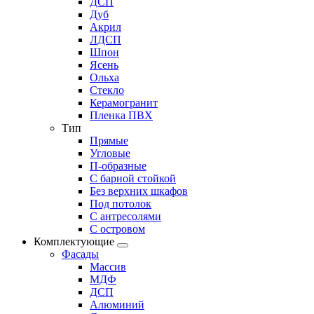
ДСП
Дуб
Акрил
ЛДСП
Шпон
Ясень
Ольха
Стекло
Керамогранит
Пленка ПВХ
Тип
Прямые
Угловые
П-образные
С барной стойкой
Без верхних шкафов
Под потолок
С антресолями
С островом
Комплектующие
Фасады
Массив
МДФ
ДСП
Алюминий