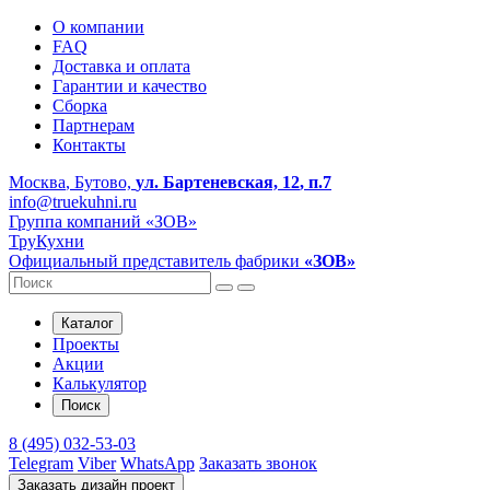
О компании
FAQ
Доставка и оплата
Гарантии и качество
Сборка
Партнерам
Контакты
Москва
, Бутово,
ул. Бартеневская, 12
, п.7
info@truekuhni.ru
Группа компаний «ЗОВ»
ТруКухни
Официальный представитель фабрики
«ЗОВ»
Каталог
Проекты
Акции
Калькулятор
Поиск
8 (495) 032-53-03
Telegram
Viber
WhatsApp
Заказать звонок
Заказать дизайн проект