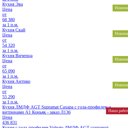
Кухня Эва
Новинк
Цена
от
68 380
за 1 п.м.
Кухня Скай
Новинк
Цена
от
54 320
за 1 п.м.
Кухня Виченца
Новинк
Цена
от
65 090
за 1 п.м.
Кухня Антико
Новинк
Цена
от
55 290
за 1 п.м.
Кухня ЛМДФ AGT Supramat Сахара с гола-профилем и
Наша рабо
витринами A1 Коньяк - заказ Л136
Цена
436 831
Кухня с гола-профилем Volpato ЛМДФ AGT супрамат