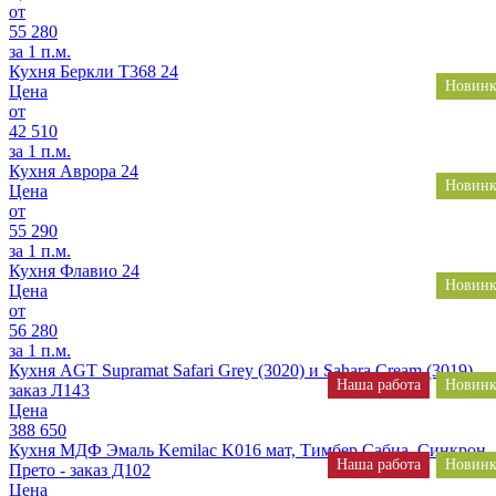
от
55 280
за 1 п.м.
Кухня Беркли Т368 24
Новинк
Цена
от
42 510
за 1 п.м.
Кухня Аврора 24
Новинк
Цена
от
55 290
за 1 п.м.
Кухня Флавио 24
Новинк
Цена
от
56 280
за 1 п.м.
Кухня AGT Supramat Safari Grey (3020) и Sahara Cream (3019) -
Наша работа
Новинк
заказ Л143
Цена
388 650
Кухня МДФ Эмаль Kemilac K016 мат, Тимбер Сабиа, Синкрон
Наша работа
Новинк
Прето - заказ Д102
Цена