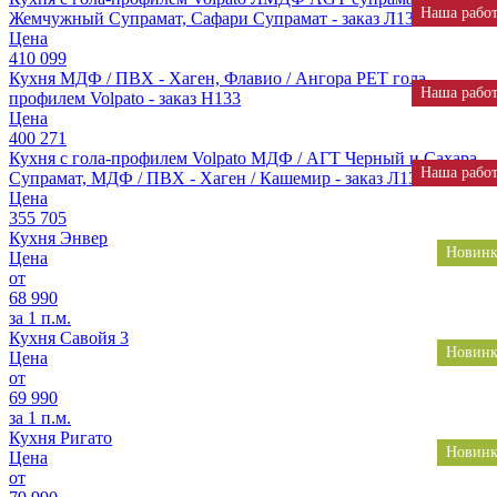
Наша рабо
Жемчужный Супрамат, Сафари Супрамат - заказ Л133
Цена
410 099
Кухня МДФ / ПВХ - Хаген, Флавио / Ангора РЕТ гола-
Наша рабо
профилем Volpato - заказ Н133
Цена
400 271
Кухня с гола-профилем Volpato МДФ / АГТ Черный и Сахара
Наша рабо
Супрамат, МДФ / ПВХ - Хаген / Кашемир - заказ Л132
Цена
355 705
Кухня Энвер
Новинк
Цена
от
68 990
за 1 п.м.
Кухня Савойя 3
Новинк
Цена
от
69 990
за 1 п.м.
Кухня Ригато
Новинк
Цена
от