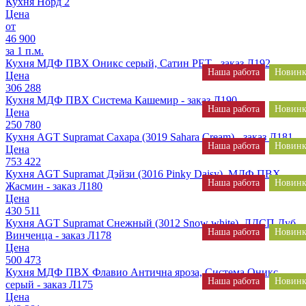
Кухня Норд 2
Цена
от
46 900
за 1 п.м.
Кухня МДФ ПВХ Оникс серый, Сатин PET - заказ Л192
Наша работа
Новинк
Цена
306 288
Кухня МДФ ПВХ Система Кашемир - заказ Л190
Наша работа
Новинк
Цена
250 780
Кухня AGT Supramat Сахара (3019 Sahara Cream) - заказ Л181
Наша работа
Новинк
Цена
753 422
Кухня AGT Supramat Дэйзи (3016 Pinky Daisy), МДФ ПВХ
Наша работа
Новинк
Жасмин - заказ Л180
Цена
430 511
Кухня AGT Supramat Снежный (3012 Snow white), ЛДСП Дуб
Наша работа
Новинк
Винченца - заказ Л178
Цена
500 473
Кухня МДФ ПВХ Флавио Антична яроза, Система Оникс
Наша работа
Новинк
серый - заказ Л175
Цена