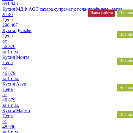
651 943
Кухня МДФ AGT сахара супрамат с гола-профилем - заказ
Наша работа
Новинк
Л140
Цена
298 467
Кухня Дельфи
Новинк
Цена
от
56 879
за 1 п.м.
Кухня Монте
Новинк
Цена
от
46 879
за 1 п.м.
Кухня Азур
Новинк
Цена
от
46 879
за 1 п.м.
Кухня Мармо
Новинк
Цена
от
48 990
за 1 п.м.