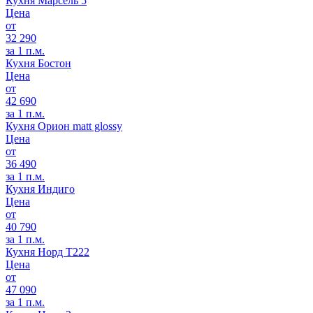
Кухня Марсель 5
Цена
от
32 290
за 1 п.м.
Кухня Бостон
Цена
от
42 690
за 1 п.м.
Кухня Орион matt glossy
Цена
от
36 490
за 1 п.м.
Кухня Индиго
Цена
от
40 790
за 1 п.м.
Кухня Норд Т222
Цена
от
47 090
за 1 п.м.