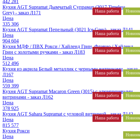
442 281
Кухня AGT Supramat Дымчатый Супрамат (3017 Timeless
Наша работа
Новинк
Grey) - заказ Л171
Цена
335 306
Кухня AGT Supramat Пепельный (3021 Ice Grey) - заказ Л141
Наша работа
Новинк
Цена
904 604
Кухня МДФ / ПВХ Рокси / Хайленд Грин, Флавио / Хайленд
Наша работа
Новинк
Грин с золотыми ручками - заказ Л183
Цена
512 496
Кухня из акрила Белый металлик с черными витринами - заказ
Наша работа
Новинк
Л167
Цена
559 399
Кухня AGT Supramat Macaron Green (3015) с алюминиевыми
Наша работа
Новинк
витринами - заказ Л162
Цена
378 925
Кухня AGT Sahara Supramat с угловой витриной - заказ Л142
Наша работа
Новинк
Цена
815 577
Кухня Рокси
Новинк
Цена