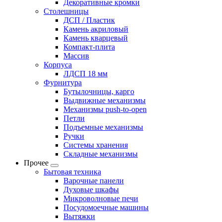
Декоративные кромки
Столешницы
ДСП / Пластик
Камень акриловый
Камень кварцевый
Компакт-плита
Массив
Корпуса
ЛДСП 18 мм
Фурнитура
Бутылочницы, карго
Выдвижные механизмы
Механизмы push-to-open
Петли
Подъемные механизмы
Ручки
Системы хранения
Складные механизмы
Прочее
Бытовая техника
Варочные панели
Духовые шкафы
Микроволновые печи
Посудомоечные машины
Вытяжки