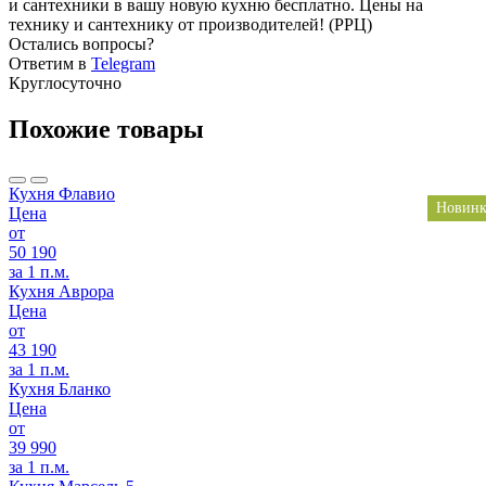
и сантехники в вашу новую кухню бесплатно. Цены на
технику и сантехнику от производителей! (РРЦ)
Остались вопросы?
Ответим в
Telegram
Круглосуточно
Похожие товары
Кухня Флавио
Новинк
Цена
от
50 190
за 1 п.м.
Кухня Аврора
Цена
от
43 190
за 1 п.м.
Кухня Бланко
Цена
от
39 990
за 1 п.м.