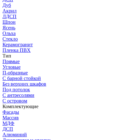
Дуб
Акрил
ЛДСП
Шпон
Ясень
Ольха
Стекло
Керамогранит
Пленка ПВХ
Тип
Прямые
Угловые
П-образные
С барной стойкой
Без верхних шкафов
Под потолок
С антресолями
С островом
Комплектующие
Фасады
Массив
МДФ
ДСП
Алюминий