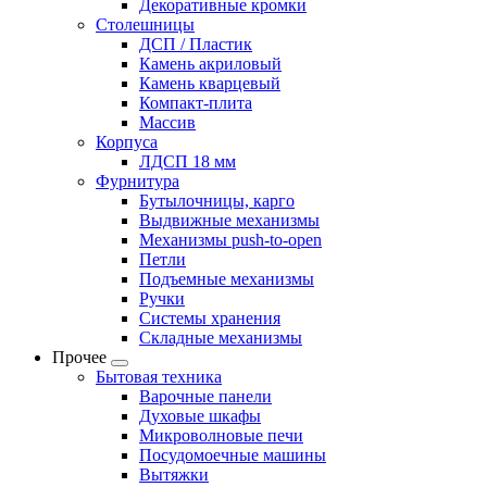
Декоративные кромки
Столешницы
ДСП / Пластик
Камень акриловый
Камень кварцевый
Компакт-плита
Массив
Корпуса
ЛДСП 18 мм
Фурнитура
Бутылочницы, карго
Выдвижные механизмы
Механизмы push-to-open
Петли
Подъемные механизмы
Ручки
Системы хранения
Складные механизмы
Прочее
Бытовая техника
Варочные панели
Духовые шкафы
Микроволновые печи
Посудомоечные машины
Вытяжки