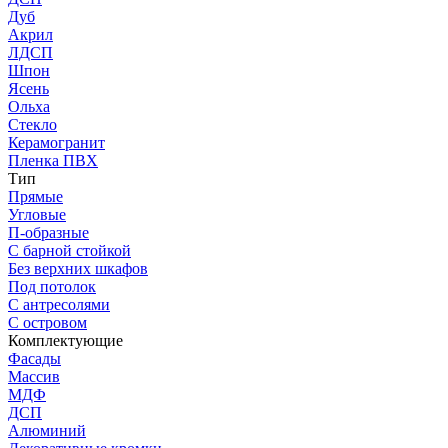
Дуб
Акрил
ЛДСП
Шпон
Ясень
Ольха
Стекло
Керамогранит
Пленка ПВХ
Тип
Прямые
Угловые
П-образные
С барной стойкой
Без верхних шкафов
Под потолок
С антресолями
С островом
Комплектующие
Фасады
Массив
МДФ
ДСП
Алюминий