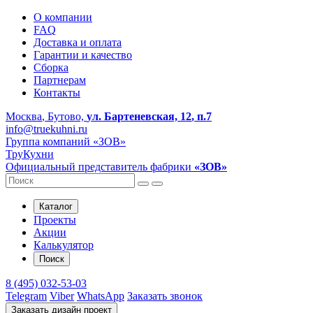
О компании
FAQ
Доставка и оплата
Гарантии и качество
Сборка
Партнерам
Контакты
Москва
, Бутово,
ул. Бартеневская, 12
, п.7
info@truekuhni.ru
Группа компаний «ЗОВ»
ТруКухни
Официальный представитель фабрики
«ЗОВ»
Каталог
Проекты
Акции
Калькулятор
Поиск
8 (495) 032-53-03
Telegram
Viber
WhatsApp
Заказать звонок
Заказать дизайн проект