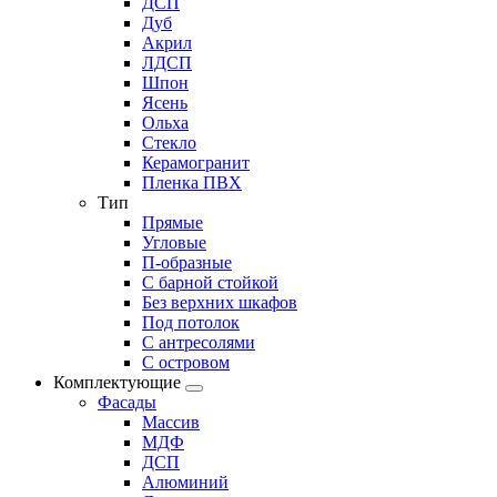
ДСП
Дуб
Акрил
ЛДСП
Шпон
Ясень
Ольха
Стекло
Керамогранит
Пленка ПВХ
Тип
Прямые
Угловые
П-образные
С барной стойкой
Без верхних шкафов
Под потолок
С антресолями
С островом
Комплектующие
Фасады
Массив
МДФ
ДСП
Алюминий