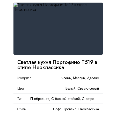
Москва
, Бутово,
ул. Бартеневская, 12
, п.7
info@truekuhni.ru
8 (495) 032-53-03
Светлая кухня Портофино Т519 в
стиле Неоклассика
Материал
Ясень, Массив, Дерево
Цвет
Белый, Светло-серый
Тип
П-образная, С барной стойкой, С островом
Стиль
Лофт, Прованс, Неоклассика