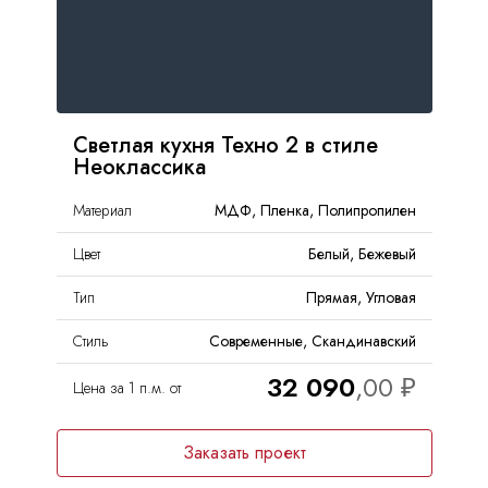
С
антресолями
FAQ
 островом
Доставка и оплата
Светлая кухня Техно 2 в стиле
Неоклассика
Гарантии и качество
Материал
МДФ, Пленка, Полипропилен
Сборка
Цвет
Белый, Бежевый
Партнерам
Тип
Прямая, Угловая
Контакты
Стиль
Современные, Скандинавский
32 090
Цена за 1 п.м. от
Акции
Заказать проект
Калькулятор