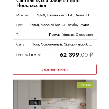
Светлая кухня Фаби в стиле
Неоклассика
Материал
МДФ, Крашенный, ПВХ, Эмаль, Пленка, PET
Цвет
Белый, Морской Волны, Голубой, Матовый
Тип
Прямая, Угловая, С островом
Стиль
Лофт, Современный, Скандинавский, Неоклассика
62 399
Цена за 1 п.м. от
Заказать проект
Новинка