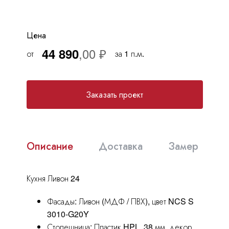
Москва
, Бутово,
ул. Бартеневская, 12
, п.7
info@truekuhni.ru
Цена
44 890
от
за 1 п.м.
8 (495) 032-53-03
Заказать проект
Описание
Доставка
Замер
Кухня Ливон 24
Фасады: Ливон (МДФ / ПВХ), цвет NCS S
3010-G20Y
Столешница: Пластик HPL, 38 мм, декор