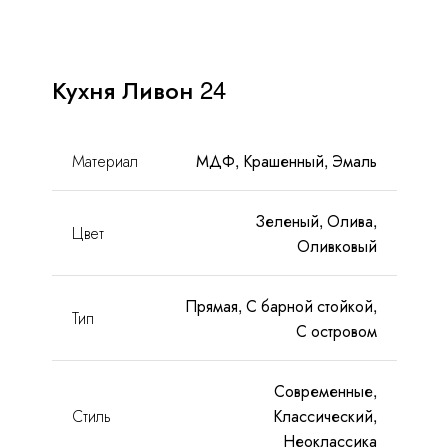
С
антресолями
FAQ
 островом
Кухня Ливон 24
Доставка и оплата
Гарантии и качество
Материал
МДФ, Крашенный, Эмаль
Сборка
Зеленый, Олива,
Цвет
Оливковый
Партнерам
Прямая, С барной стойкой,
Контакты
Тип
С островом
Акции
Современные,
Стиль
Классический,
Калькулятор
Неоклассика