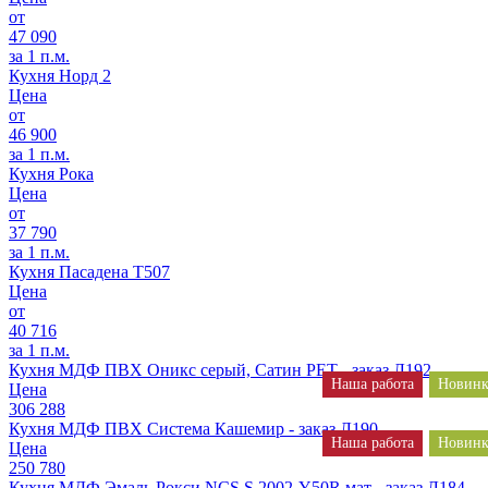
от
47 090
за 1 п.м.
Кухня Норд 2
Цена
от
46 900
за 1 п.м.
Кухня Рока
Цена
от
37 790
за 1 п.м.
Кухня Пасадена Т507
Цена
от
40 716
за 1 п.м.
Кухня МДФ ПВХ Оникс серый, Сатин PET - заказ Л192
Наша работа
Новинк
Цена
306 288
Кухня МДФ ПВХ Система Кашемир - заказ Л190
Наша работа
Новинк
Цена
250 780
Кухня МДФ Эмаль Рокси NCS S 2002-Y50R мат - заказ Л184