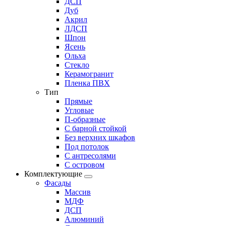
ДСП
Дуб
Акрил
ЛДСП
Шпон
Ясень
Ольха
Стекло
Керамогранит
Пленка ПВХ
Тип
Прямые
Угловые
П-образные
С барной стойкой
Без верхних шкафов
Под потолок
С антресолями
С островом
Комплектующие
Фасады
Массив
МДФ
ДСП
Алюминий