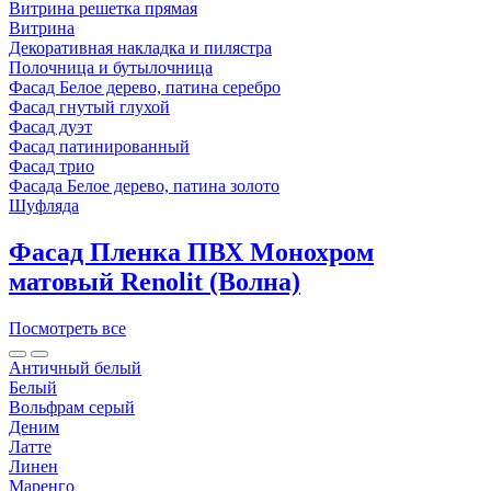
Витрина решетка прямая
Витрина
Декоративная накладка и пилястра
Полочница и бутылочница
Фасад Белое дерево, патина серебро
Фасад гнутый глухой
Фасад дуэт
Фасад патинированный
Фасад трио
Фасада Белое дерево, патина золото
Шуфляда
Фасад Пленка ПВХ Монохром
матовый Renolit (Волна)
Посмотреть все
Античный белый
Белый
Вольфрам серый
Деним
Латте
Линен
Маренго