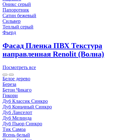
Оникc серый
Папоротник
Сатин бежевый
Сильвер
Теплый серый
Фьерд
Фасад Пленка ПВХ Текстура
направленная Renolit (Волна)
Посмотреть все
Белое дерево
Береза
Бетон Чикаго
Гикори
Дуб Классик Синкро
Дуб Коньчный Синкро
Дуб Ланселот
Дуб Мелинда
Дуб Пьюр Синкро
Тик Самоа
Ясень белый