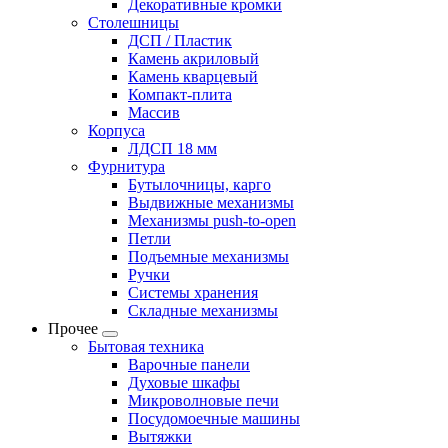
Декоративные кромки
Столешницы
ДСП / Пластик
Камень акриловый
Камень кварцевый
Компакт-плита
Массив
Корпуса
ЛДСП 18 мм
Фурнитура
Бутылочницы, карго
Выдвижные механизмы
Механизмы push-to-open
Петли
Подъемные механизмы
Ручки
Системы хранения
Складные механизмы
Прочее
Бытовая техника
Варочные панели
Духовые шкафы
Микроволновые печи
Посудомоечные машины
Вытяжки