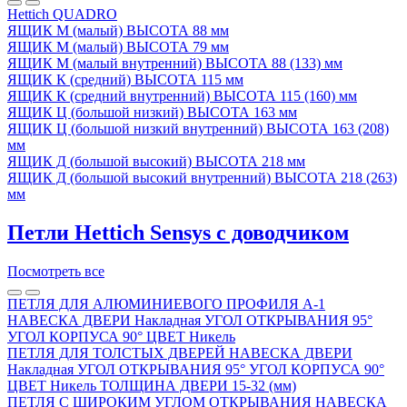
Hettich QUADRO
ЯЩИК М (малый) ВЫСОТА 88 мм
ЯЩИК М (малый) ВЫСОТА 79 мм
ЯЩИК М (малый внутренний) ВЫСОТА 88 (133) мм
ЯЩИК К (средний) ВЫСОТА 115 мм
ЯЩИК К (средний внутренний) ВЫСОТА 115 (160) мм
ЯЩИК Ц (большой низкий) ВЫСОТА 163 мм
ЯЩИК Ц (большой низкий внутренний) ВЫСОТА 163 (208)
мм
ЯЩИК Д (большой высокий) ВЫСОТА 218 мм
ЯЩИК Д (большой высокий внутренний) ВЫСОТА 218 (263)
мм
Петли Hettich Sensys с доводчиком
Посмотреть все
ПЕТЛЯ ДЛЯ АЛЮМИНИЕВОГО ПРОФИЛЯ А-1
НАВЕСКА ДВЕРИ Накладная УГОЛ ОТКРЫВАНИЯ 95°
УГОЛ КОРПУСА 90° ЦВЕТ Никель
ПЕТЛЯ ДЛЯ ТОЛСТЫХ ДВЕРЕЙ НАВЕСКА ДВЕРИ
Накладная УГОЛ ОТКРЫВАНИЯ 95° УГОЛ КОРПУСА 90°
ЦВЕТ Никель ТОЛЩИНА ДВЕРИ 15-32 (мм)
ПЕТЛЯ С ШИРОКИМ УГЛОМ ОТКРЫВАНИЯ НАВЕСКА