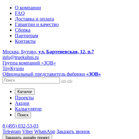
О компании
FAQ
Доставка и оплата
Гарантии и качество
Сборка
Партнерам
Контакты
Москва
, Бутово,
ул. Бартеневская, 12
, п.7
info@truekuhni.ru
Группа компаний «ЗОВ»
ТруКухни
Официальный представитель фабрики
«ЗОВ»
Каталог
Проекты
Акции
Калькулятор
Поиск
8 (495) 032-53-03
Telegram
Viber
WhatsApp
Заказать звонок
Заказать дизайн проект