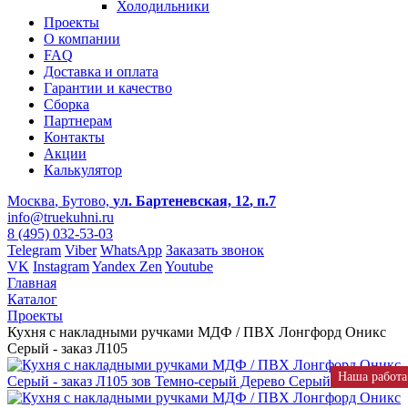
Холодильники
Проекты
О компании
FAQ
Доставка и оплата
Гарантии и качество
Сборка
Партнерам
Контакты
Акции
Калькулятор
Москва
, Бутово,
ул. Бартеневская, 12
, п.7
info@truekuhni.ru
8 (495) 032-53-03
Telegram
Viber
WhatsApp
Заказать звонок
VK
Instagram
Yandex Zen
Youtube
Главная
Каталог
Проекты
Кухня с накладными ручками МДФ / ПВХ Лонгфорд Оникс
Серый - заказ Л105
Наша работа