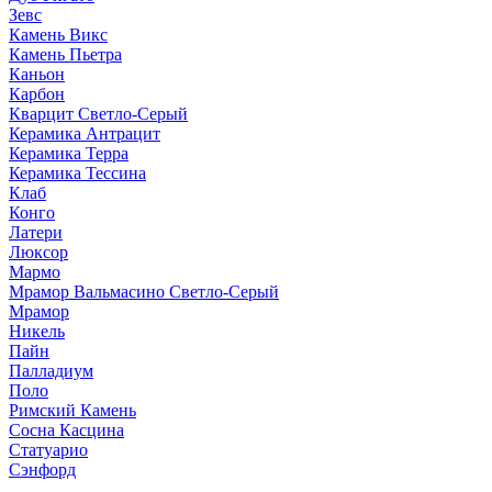
Зевс
Камень Викс
Камень Пьетра
Каньон
Карбон
Кварцит Светло-Серый
Керамика Антрацит
Керамика Терра
Керамика Тессина
Клаб
Конго
Латери
Люксор
Мармо
Мрамор Вальмасино Светло-Серый
Мрамор
Никель
Пайн
Палладиум
Поло
Римский Камень
Сосна Касцина
Статуарио
Сэнфорд