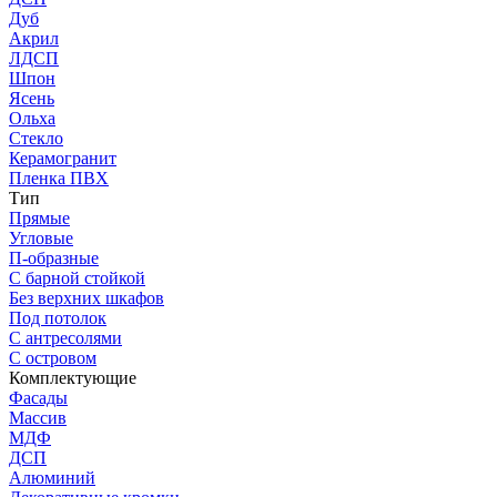
Дуб
Акрил
ЛДСП
Шпон
Ясень
Ольха
Стекло
Керамогранит
Пленка ПВХ
Тип
Прямые
Угловые
П-образные
С барной стойкой
Без верхних шкафов
Под потолок
С антресолями
С островом
Комплектующие
Фасады
Массив
МДФ
ДСП
Алюминий