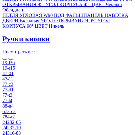
ОТКРЫВАНИЯ 95° УГОЛ КОРПУСА 45° ЦВЕТ Черный
Обсидиан
ПЕТЛЯ УГЛОВАЯ W90 ПОД ФАЛЬШПАНЕЛЬ НАВЕСКА
ДВЕРИ Вкладная УГОЛ ОТКРЫВАНИЯ 95° УГОЛ
КОРПУСА 90° ЦВЕТ Никель
Ручки кнопки
Посмотреть все
19-l36
19-r15
47-01
47-11
77-c2
77-d1
77-t3
77-t4
88-n4
673-c2
784-t2
24232-05
24232-19
24316-83