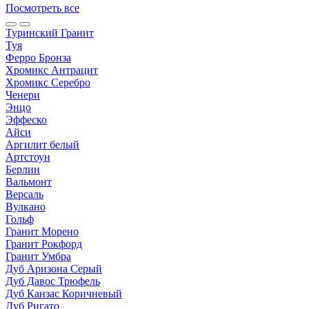
Посмотреть все
Туринский Гранит
Туя
Ферро Бронза
Хромикс Антрацит
Хромикс Серебро
Ченери
Энцо
Эффеско
Айси
Аргилит белый
Артстоун
Берлин
Вальмонт
Версаль
Вулкано
Гольф
Гранит Морено
Гранит Рокфорд
Гранит Умбра
Дуб Аризона Серый
Дуб Давос Трюфель
Дуб Канзас Коричневый
Дуб Ригато