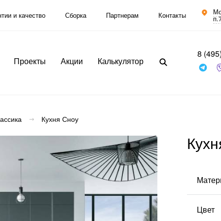
Мо
нтии и качество
Сборка
Партнерам
Контакты
п.
8 (495
Проекты
Акции
Калькулятор
ассика
Кухня Сноу
Кухн
Комплектующие
Фасады
Столешницы
Корпуса
Массив
ДСП / Пластик
ЛДСП 18
мм
Матер
МДФ
Камень
акриловый
ДСП
Камень
Цвет
Алюминий
кварцевый