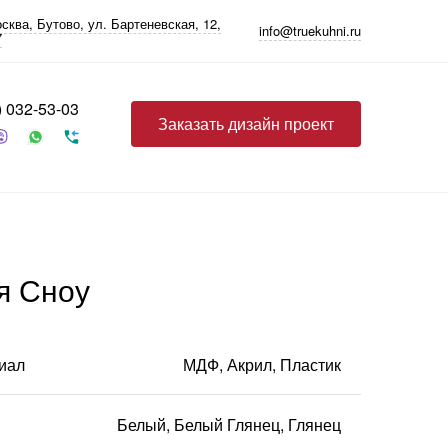
сква
, Бутово,
ул. Бартеневская, 12
,
info@truekuhni.ru
7
) 032-53-03
Заказать дизайн проект
я Сноу
Прочее
Фурнитура
Бытовая техника
Бутылочницы, карго
Варочные панели
иал
МДФ, Акрил, Пластик
Выдвижные
Духовые шкафы
механизмы
Микроволновые печи
Механизмы push-to-
Белый, Белый Глянец, Глянец
Посудомоечные
open