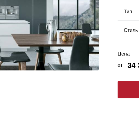
Декоративные
Компакт-плита
кромки
Тип
Массив
Стиль
Цена
34 
от