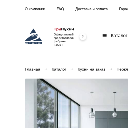
О компании
FAQ
Доставка и оплата
Гара
Каталог
Официальный
представитель
фабрики
Каталог
«ЗОВ»
Каталог
Новинки
Новинки
Готовые работы
Главная
Каталог
Кухни на заказ
Неокл
Кухни на заказ
Кухни на заказ
Комплектующие
Стиль
Материал
Тип
Современные
Массив
Прямые
Прочее
Лофт
Пластик
Угловые
Прованс
МДФ
П-образные
Проекты
Классические
ДСП
С барной