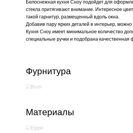
Калькулятор
Белоснежная кухня Сноу подойдет для оформле
стекла притягивают внимание. Интересное цве
Москва
, Бутово,
ул. Бартеневская, 12
, п.7
такой гарнитур, размещенный вдоль окна.
Добавив пару ярких деталей в интерьер, можно 
info@truekuhni.ru
Кухня Сноу имеет минимальное количество доп
специальные ручки и подобрана качественная 
8 (495) 032-53-03
Фурнитура
Материалы