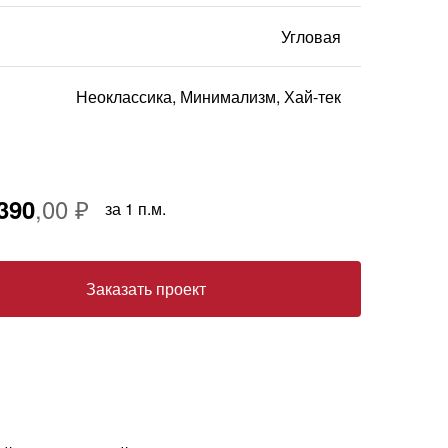
машины
Петли
Вытяжки
Угловая
Подъемные
Холодильники
механизмы
Ручки
Неоклассика, Минимализм, Хай-тек
Системы хранения
Складные
механизмы
390
за 1 п.м.
Заказать проект