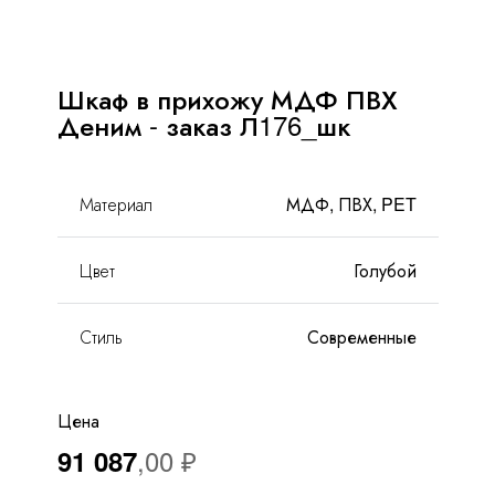
С
антресолями
FAQ
 островом
Шкаф в прихожу МДФ ПВХ
Доставка и оплата
Деним - заказ Л176_шк
Гарантии и качество
Материал
МДФ, ПВХ, PET
Сборка
Цвет
Голубой
Партнерам
Стиль
Современные
Контакты
Акции
Цена
91 087
Калькулятор