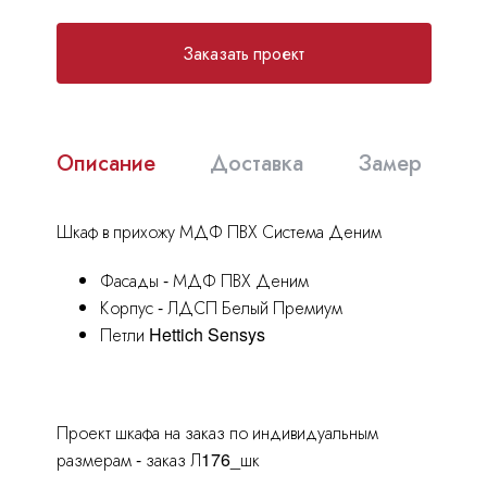
Москва
, Бутово,
ул. Бартеневская, 12
, п.7
Заказать проект
info@truekuhni.ru
8 (495) 032-53-03
Описание
Доставка
Замер
Шкаф в прихожу МДФ ПВХ Система Деним
Фасады - МДФ ПВХ Деним
Корпус - ЛДСП Белый Премиум
Петли Hettich Sensys
Проект шкафа на заказ по индивидуальным
размерам - заказ Л176_шк